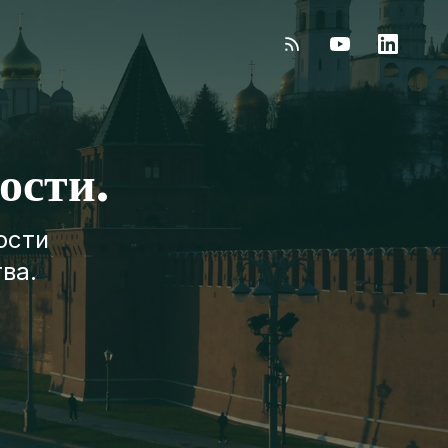
ости.
ости
ва.