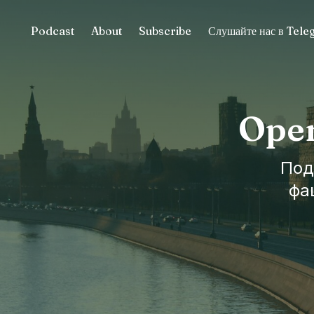
Podcast
About
Subscribe
Слушайте нас в Tel
Open
Под
фа