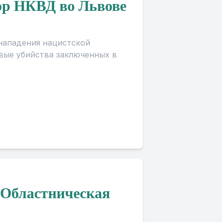
ор НКВД во Львове
 нападения нацистской
вые убийства заключенных в
 Областническая