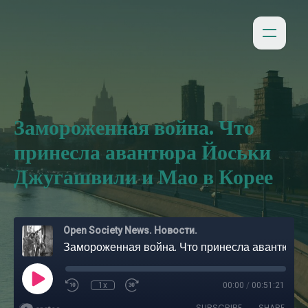
Замороженная война. Что
принесла авантюра Йоськи
Джугашвили и Мао в Корее
Open Society News. Новости.
Замороженная война. Что принесла авантюра Йоськи Джугашвили и Мао в Корее
1x
00:00
/
00:51:21
SUBSCRIBE
SHARE