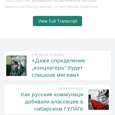
View Full Transcript
PREVIOUS EPISODE
«Даже определение
„концлагерь“ будет
слишком мягким»
NEXT EPISODE
Как русские коммунаци
добивали власовцев в
сибирском ГУЛАГе