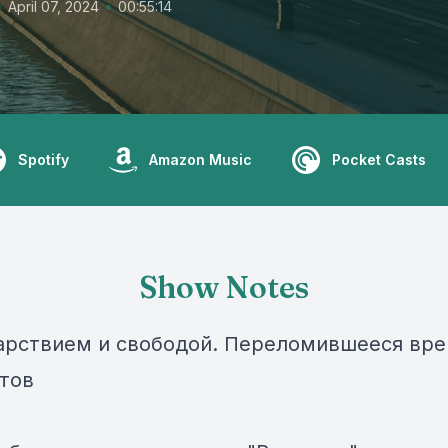
•
•
April 07, 2024
00:55:14
Spotify
Amazon Music
Pocket Casts
Show Notes
рствием и свободой. Переломившееся вр
тов