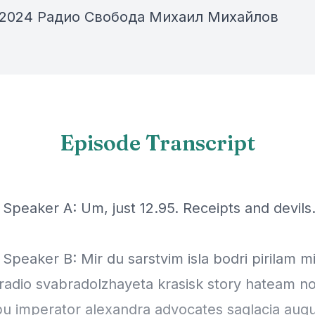
 2024 Радио Свобода Михаил Михайлов
Episode Transcript
 Speaker A: Um, just 12.95. Receipts and devils
 Speaker B: Mir du sarstvim isla bodri pirilam mi
 radio svabradolzhayeta krasisk story hateam n
bu imperator alexandra advocates saglacia aug