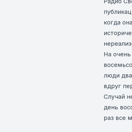
Радио Св
публикац
когда он
историче
нереализ
На очень
восемьсо
люди два
вдруг пе
Случай н
день вос
раз все 