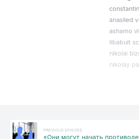
constantin
anaslied 
ashamo vi
libabuit s
nikolai bi
nikolay p
bisyedovo
primalini 
bisakati p
prinos nik
vayeni gu
PREVIOUS EPISODE
pachinalis
«Они могут начать противод