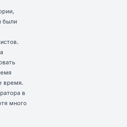
ории,
и были
истов.
а
овать
ремя
е время.
ератора в
отя много