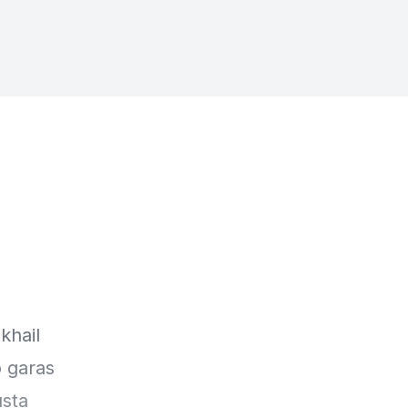
.
khail
o garas
usta