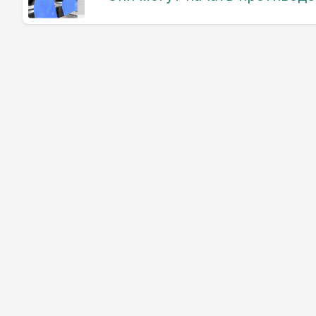
priscilla p
[00:09:01
asobashdo
capitana 
zagavara 
zado const
stalitsin 
wizard st
smilevska
navatanski
stoich pr
a podush 