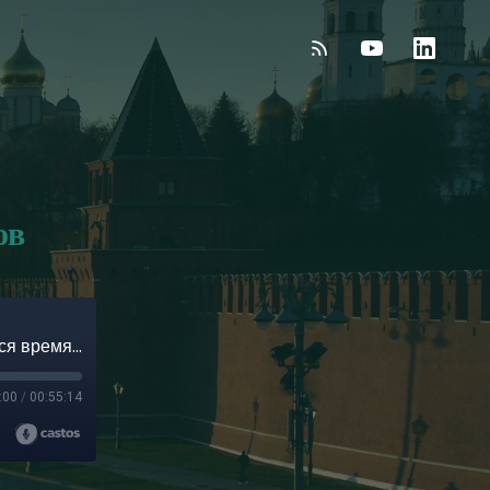
ов
Между царствием и свободой. Переломившееся время декабристов
:00
/
00:55:14