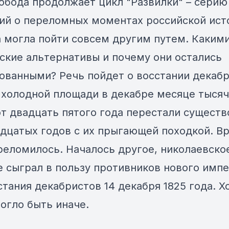
обода продолжает цикл "Развилки" – серию
ий о переломных моментах российской ист
а могла пойти совсем другим путем. Каким
ские альтернативы и почему они остались
ованными? Речь пойдет о восстании декабр
 холодной площади в декабре месяце тысяч
т двадцать пятого года перестали существ
дцатых годов с их прыгающей походкой. В
реломилось. Началось другое, николаевско
е сыграл в пользу противников нового имп
стания декабристов 14 декабря 1825 года. Х
могло быть иначе.