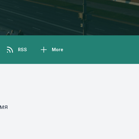
RSS
More
емя