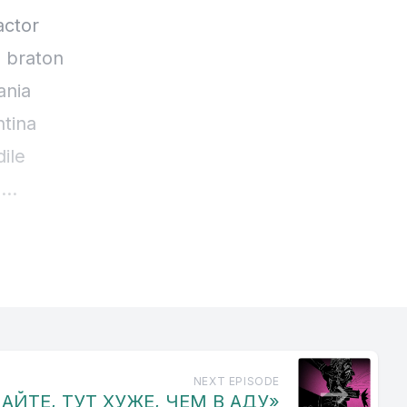
actor
o braton
ania
ntina
dile
a
mentarna
laza
andra piro
r burski
o
il vilika
NEXT EPISODE
ЙТЕ, ТУТ ХУЖЕ, ЧЕМ В АДУ»