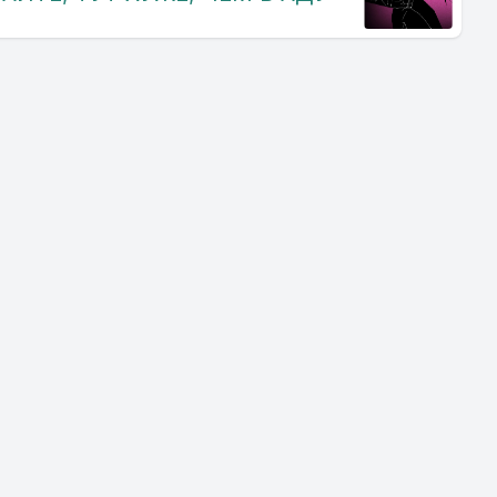
iscilla.
a danosa
ity
e ablikala
sutsto
agla
anskam
tar
gaditzar
 ravens to
ya