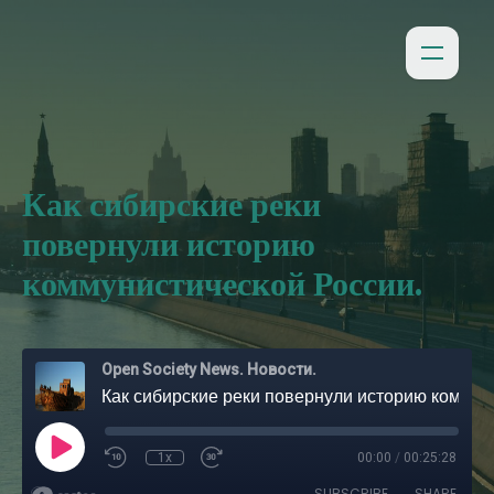
Как сибирские реки
повернули историю
коммунистической России.
Open Society News. Новости.
Как сибирские реки повернули историю коммунистической России.
1x
00:00
/
00:25:28
SUBSCRIBE
SHARE