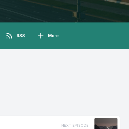
RSS
More
NEXT EPISODE