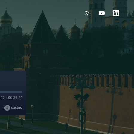
:00
/
00:38:38