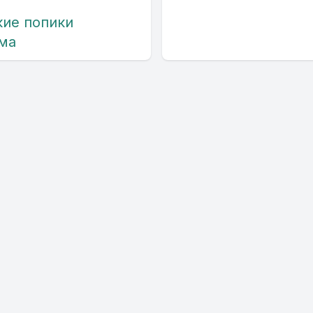
кие попики
ыма