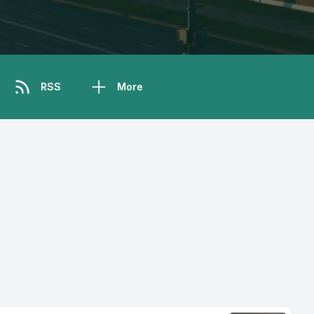
RSS
More